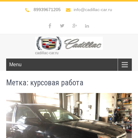
89939671205
info@cadillac-car.ru
cadillac-car.ru
Menu
Метка:
курсовая работа