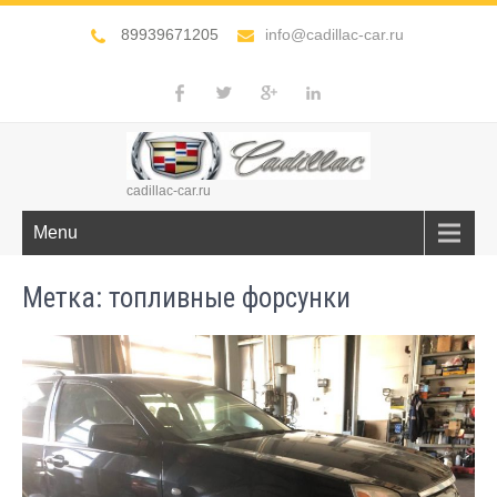
89939671205
info@cadillac-car.ru
cadillac-car.ru
Menu
Метка:
топливные форсунки