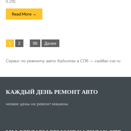
0,29).
Read More →
Навигация
по
1
2
…
98
Далее
записям
Сервис по ремонту авто Кадиллак в СПб — cadillac-car.ru
КАЖДЫЙ ДЕНЬ РЕМОНТ АВТО
низкие цены на ремонт машины